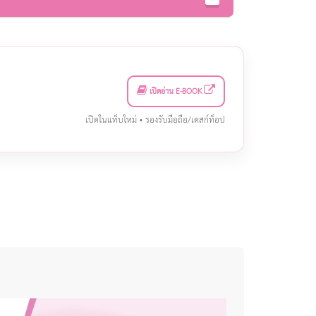
เปิดอ่าน E-BOOK
เปิดในแท็บใหม่ • รองรับมือถือ/เดสก์ท็อป