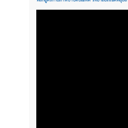
หลักสูตรกายภาพบำบัดบัณฑิต วิทยาลัยเซนต์หลุยส์ 