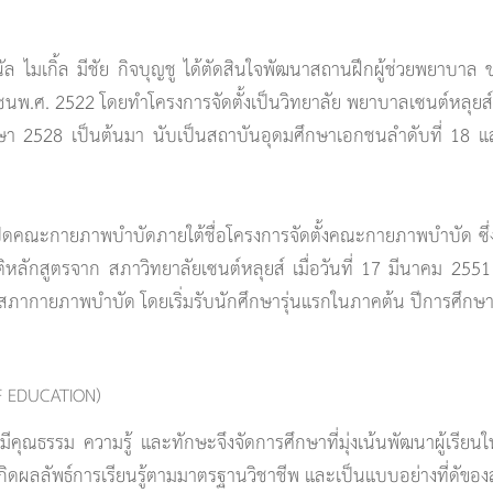
มเกิ้ล มีชัย กิจบุญชู ได้ตัดสินใจพัฒนาสถานฝึกผู้ช่วยพยาบาล ของ
พ.ศ. 2522 โดยทำโครงการจัดตั้งเป็นวิทยาลัย พยาบาลเซนต์หลุยส์
ษา 2528 เป็นต้นมา นับเป็นสถาบันอุดมศึกษาเอกชนลำดับที่ 18 แ
รเปิดคณะกายภาพบำบัดภายใต้ชื่อโครงการจัดตั้งคณะกายภาพบำบัด ซ
ิหลักสูตรจาก สภาวิทยาลัยเซนต์หลุยส์ เมื่อวันที่ 17 มีนาคม 2
ากายภาพบำบัด โดยเริ่มรับนักศึกษารุ่นแรกในภาคต้น ปีการศึกษา 
OF EDUCATION)
ี่มีคุณธรรม ความรู้ และทักษะจึงจัดการศึกษาที่มุ่งเน้นพัฒนาผู้เรียนให
นเกิดผลลัพธ์การเรียนรู้ตามมาตรฐานวิชาชีพ และเป็นแบบอย่างที่ดัของ