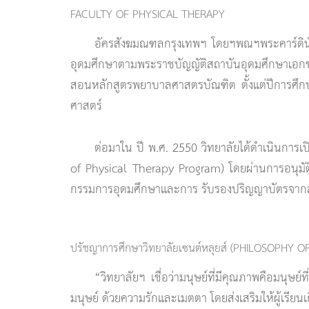
FACULTY OF PHYSICAL THERAPY
อัครสังฆมณฑลกรุงเทพฯ โดยฯพณฯพระคาร์ดินัล ไ
อุดมศึกษาตามพระราชบัญญัติสถาบันอุดมศึกษาเอกชน
สอนหลักสูตรพยาบาลศาสตรบัณฑิต ตั้งแต่ปีการศึก
ศาสตร์
ต่อมาใน ปี พ.ศ. 2550 วิทยาลัยได้ดำเนินกา
of Physical Therapy Program) โดยผ่านการอนุมัต
กรรมการอุดมศึกษาและการ รับรองปริญญาบัตรจากสภ
ปรัชญาการศึกษาวิทยาลัยเซนต์หลุยส์ (PHILOSOPHY 
“วิทยาลัยฯ เชื่อว่ามนุษย์ที่มีคุณภาพคือมนุษย์ท
มนุษย์ ด้วยความรักและเมตตา โดยส่งเสริมให้ผู้เรีย