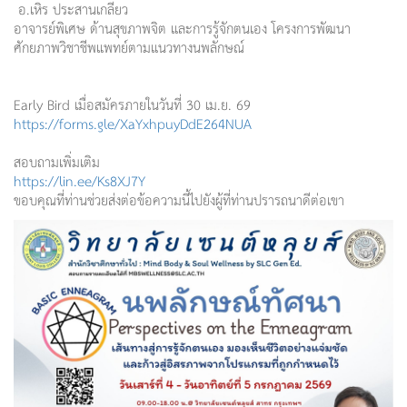
อ.เหิร ประสานเกลียว
อาจารย์พิเศษ ด้านสุขภาพจิต และการรู้จักตนเอง โครงการพัฒนา
ศักยภาพวิชาชี
พแพทย์ตามแนวทางนพลักษณ์
Early Bird เมื่อสมัครภายในวันที่ 30 เม.ย. 69
https://forms.gle/
XaYxhpuyDdE264NUA
สอบถามเพิ่มเติม
https://lin.ee/Ks8XJ7Y
ขอบคุณที่ท่านช่วยส่งต่อข้
อความนี้ไปยังผู้ที่ท่
านปรารถนาดีต่อเขา