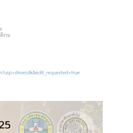
ง
่งดีงาม
m?usp=
drivesdk&edit_requested=true