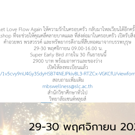
Let Love Flow Again
ให้ความรักในครอบครัว
กลับมาไหลเวียนได้อีกครั้
shop ที่จะช่วยให้คุณคลี่คลายบาดแผล ที่ส่งต่อมาในครอบครัว
เปิดรับสิ
คำอวยพร พรสวรรค์
และทรัพยากรดีงามที่สื
บทอดมาจากบรรพบุรุษ
29-30 พฤศจิกายน
09.00-16.00 น.
Super Early Bird ภายใน 30 กันยายนนี้
2900 บาท พร้อมอาหารและของว่าง
เปิดให้ลงทะเบียนแล้ว
/
1v5cvy9nU4Gy3SdyHSB74NEJPkiv8L
3-RTZCx-VGKCfU/viewfor
สอบถามเพิ่มเติม
mbswellness@slc.ac.th
สำนักวิชาศึกษาทั่วไป
วิทยาลัยเซนต์หลุยส์