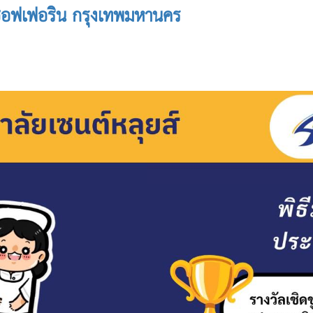
 ซอฟเฟอริน กรุงเทพมหานคร