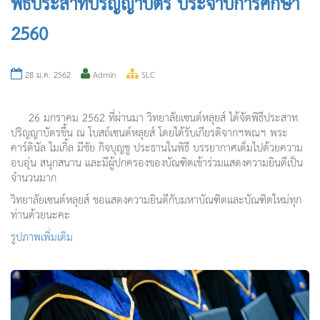
พิธิประสาทปริญญาบัตร ประจำปีการศึกษา
2560
28 ม.ค. 2562
Admin
SLC
26 มกราคม 2562 ที่ผ่านมา วิทยาลัยเซนต์หลุยส์ ได้จัดพิธีประสาท
ปริญญาบัตรขึ้น ณ โบสถ์เซนต์หลุยส์ โดยได้รับเกียรติจากฯพณฯ พระ
คาร์ดินัล ไมเกิ้ล มีชัย กิจบุญชู ประธานในพิธี บรรยากาศเต็มไปด้วยความ
อบอุ่น สนุกสนาน และมีผู้ปกครองของบัณฑิตเข้าร่วมแสดงความยินดีเป็น
จำนวนมาก
วิทยาลัยเซนต์หลุยส์ ขอแสดงความยินดีกับมหาบัณฑิตและบัณฑิตใหม่ทุก
ท่านด้วยนะคะ
รูปภาพเพิ่มเติม