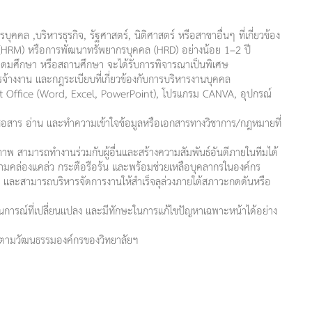
คล ,บริหารธุรกิจ, รัฐศาสตร์, นิติศาสตร์ หรือสาขาอื่นๆ ที่เกี่ยวข้อง
(HRM) หรือการพัฒนาทรัพยากรบุคคล (HRD) อย่างน้อย 1–2 ปี
มศึกษา หรือสถานศึกษา จะได้รับการพิจารณาเป็นพิเศษ
จ้างงาน และกฎระเบียบที่เกี่ยวข้องกับการบริหารงานบุคคล
t Office (Word, Excel, PowerPoint), โปรแกรม CANVA, อุปกรณ์
ื่อสาร อ่าน และทำความเข้าใจข้อมูลหรือเอกสารทางวิชาการ/กฎหมายที่
าพ สามารถทำงานร่วมกับผู้อื่นและสร้างความสัมพันธ์อันดีภายในทีมได้
ความคล่องแคล่ว กระตือรือร้น และพร้อมช่วยเหลือบุคลากรในองค์กร
และสามารถบริหารจัดการงานให้สำเร็จลุล่วงภายใต้สภาวะกดดันหรือ
นการณ์ที่เปลี่ยนแปลง และมีทักษะในการแก้ไขปัญหาเฉพาะหน้าได้อย่าง
ัติตามวัฒนธรรมองค์กรของวิทยาลัยฯ