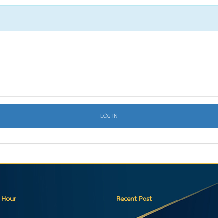
 Hour
Recent Post